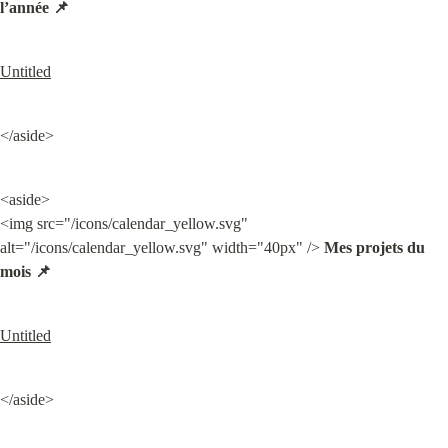
l’année 📌
Untitled
</aside>
<aside>

<img src="/icons/calendar_yellow.svg" 
alt="/icons/calendar_yellow.svg" width="40px" /> 
Mes projets du 
mois 📌
Untitled
</aside>