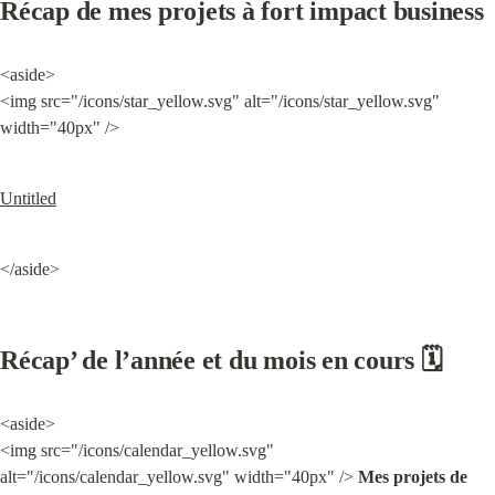
Récap de mes projets à fort impact business
<aside>

<img src="/icons/star_yellow.svg" alt="/icons/star_yellow.svg" 
width="40px" />
Untitled
</aside>
Récap’ de l’année et du mois en cours 🗓️
<aside>

<img src="/icons/calendar_yellow.svg" 
alt="/icons/calendar_yellow.svg" width="40px" /> 
Mes projets de 